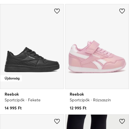
Újdonság
Reebok
Reebok
Sportcipők · Fekete
Sportcipők · Rózsaszín
14 995
Ft
12 995
Ft