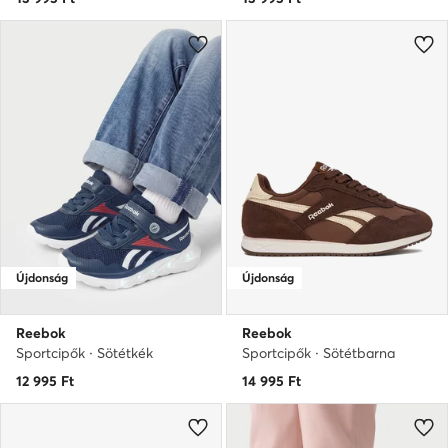
Újdonság
Újdonság
Reebok
Reebok
Sportcipők · Sötétkék
Sportcipők · Sötétbarna
12 995
Ft
14 995
Ft