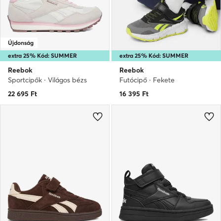
Újdonság
extra 25% Kód: SUMMER
extra 25% Kód: SUMMER
Reebok
Reebok
Sportcipők · Világos bézs
Futócipő · Fekete
22 695
Ft
16 395
Ft