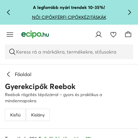
UGRÁS A FŐ TARTALOMRA
UGRÁS A KERESÉSHEZ
A legforróbb nyári trendek 10-35%!
NŐI CIPŐK
FÉRFI CIPŐK
KÉZITÁSKÁK
Keress rá a márkákra, termékekre, stílusokra
Főoldal
Gyerekcipők Reebok
Reebok rögzítés tépőzárral – gyors és praktikus a
mindennapokra.
Kisfiú
Kislány