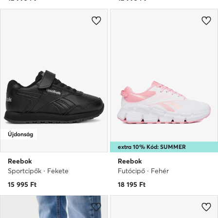
Újdonság
extra 10% Kód: SUMMER
Reebok
Reebok
Sportcipők · Fekete
Futócipő · Fehér
15 995
Ft
18 195
Ft