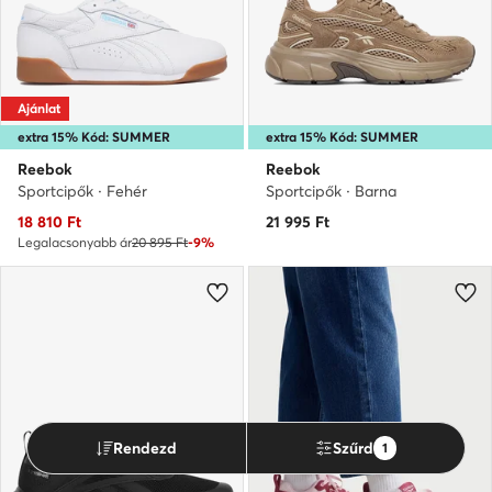
Ajánlat
extra 15% Kód: SUMMER
extra 15% Kód: SUMMER
Reebok
Reebok
Sportcipők · Fehér
Sportcipők · Barna
Aktuális ár
18 810
Ft
21 995
Ft
Legalacsonyabb ár
20 895 Ft
-9%
Rendezd
Szűrd
1