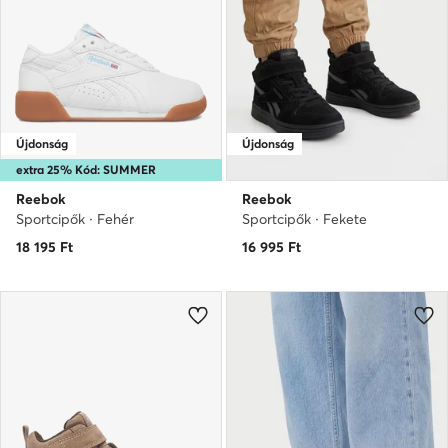
Újdonság
Újdonság
extra 25% Kód: SUMMER
Reebok
Reebok
Sportcipők · Fehér
Sportcipők · Fekete
18 195
Ft
16 995
Ft