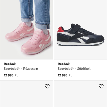
Reebok
Reebok
Sportcipők · Rózsaszín
Sportcipők · Sötétkék
12 995
Ft
12 995
Ft