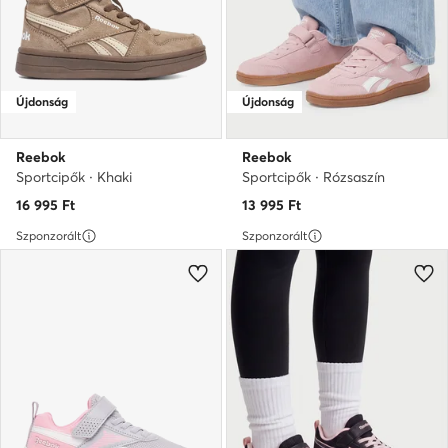
Újdonság
Újdonság
Reebok
Reebok
Sportcipők · Khaki
Sportcipők · Rózsaszín
16 995
Ft
13 995
Ft
Szponzorált
Szponzorált