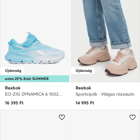
Újdonság
Újdonság
extra 25% Kód: SUMMER
Reebok
Reebok
EO-ZIG DYNAMICA 6 100270609 · Futócipő
Sportcipők · Világos rózsaszín
16 395
Ft
14 995
Ft