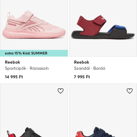
extra 15% Kód: SUMMER
Reebok
Reebok
Sportcipők · Rózsaszín
Szandál · Bordó
14 995
Ft
7 995
Ft