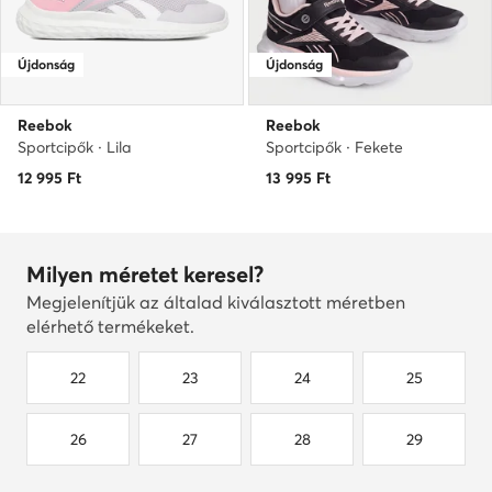
Újdonság
Újdonság
Reebok
Reebok
Sportcipők · Lila
Sportcipők · Fekete
12 995
Ft
13 995
Ft
Milyen méretet keresel?
Megjelenítjük az általad kiválasztott méretben
elérhető termékeket.
22
23
24
25
26
27
28
29