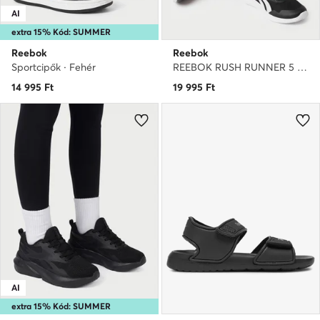
AI
extra 15% Kód: SUMMER
Reebok
Reebok
Sportcipők · Fehér
REEBOK RUSH RUNNER 5 IF7925 · Futócipő
14 995
Ft
19 995
Ft
AI
extra 15% Kód: SUMMER