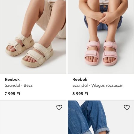
Reebok
Reebok
Szandál · Bézs
Szandál · Világos rózsaszín
7 995
Ft
8 995
Ft