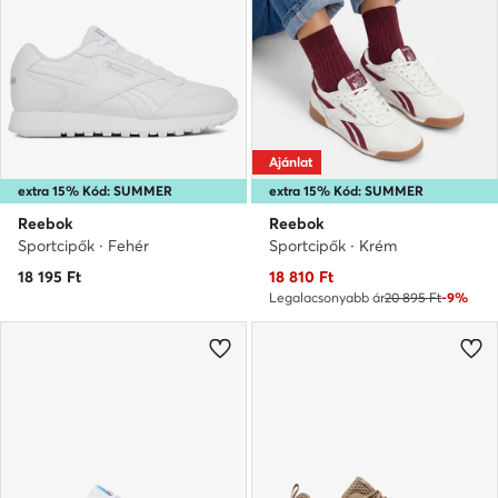
Ajánlat
extra 15% Kód: SUMMER
extra 15% Kód: SUMMER
Reebok
Reebok
Sportcipők · Fehér
Sportcipők · Krém
Aktuális ár
18 195
Ft
18 810
Ft
Legalacsonyabb ár
20 895 Ft
-9%