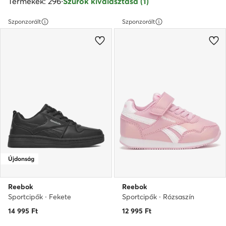
Termékek: 296
·
Szűrők kiválasztása (1)
Szponzorált
Szponzorált
Újdonság
Reebok
Reebok
Sportcipők · Fekete
Sportcipők · Rózsaszín
14 995
Ft
12 995
Ft