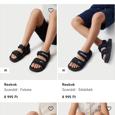
AI
AI
Reebok
Reebok
Szandál · Fekete
Szandál · Sötétkék
8 995
Ft
8 995
Ft