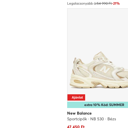
Legalacsonyabb ár
54 990 Ft
-21%
Ajánlat
extra 10% Kód: SUMMER
New Balance
Sportcipők · NB 530 · Bézs
Aktuális ár
47 450
Ft