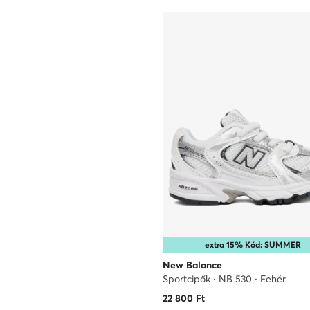
extra 15% Kód: SUMMER
New Balance
Sportcipők · NB 530 · Fehér
22 800
Ft