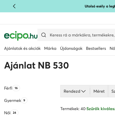
Utolsó esély a le
UGRÁS A FŐ TARTALOMRA
UGRÁS A KERESÉSHEZ
Ajánlatok és akciók
Márka
Újdonságok
Bestsellers
Nő
Ajánlat NB 530
Férfi
Termékek száma:
16
Rendezd
Méret
S
Gyermek
Termékek száma:
9
Termékek: 40
·
Szűrők kiválasz
Női
Termékek száma:
24