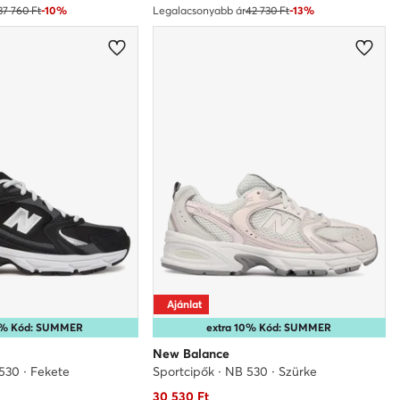
37 760 Ft
-10%
Legalacsonyabb ár
42 730 Ft
-13%
Ajánlat
15% Kód: SUMMER
extra 10% Kód: SUMMER
New Balance
530 · Fekete
Sportcipők · NB 530 · Szürke
Aktuális ár
30 530
Ft