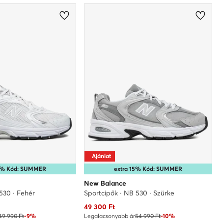
Ajánlat
10% Kód: SUMMER
extra 15% Kód: SUMMER
New Balance
530 · Fehér
Sportcipők · NB 530 · Szürke
Aktuális ár
49 300
Ft
49 990 Ft
-9%
Legalacsonyabb ár
54 990 Ft
-10%