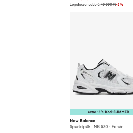
Legalacsonyabb ár
49 990 Ft
-5%
extra 15% Kód: SUMMER
New Balance
Sportcipők · NB 530 · Fehér