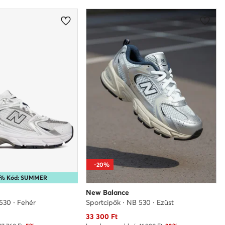
-20%
10% Kód: SUMMER
New Balance
530 · Fehér
Sportcipők · NB 530 · Ezüst
Aktuális ár
33 300
Ft