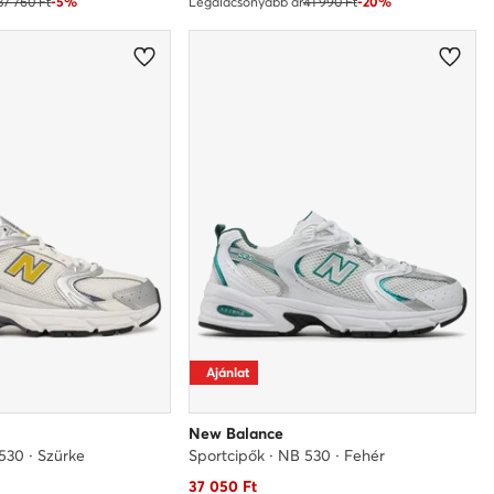
37 760 Ft
-5%
Legalacsonyabb ár
41 990 Ft
-20%
Ajánlat
New Balance
530 · Szürke
Sportcipők · NB 530 · Fehér
Aktuális ár
37 050
Ft