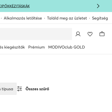
CIPŐK
KÉZITÁSKÁK
Alkalmazás letöltése
Találd meg az üzletet
Segítség
s kiegészítők
Prémium
MODIVOclub GOLD
 típusa
Összes szűrő