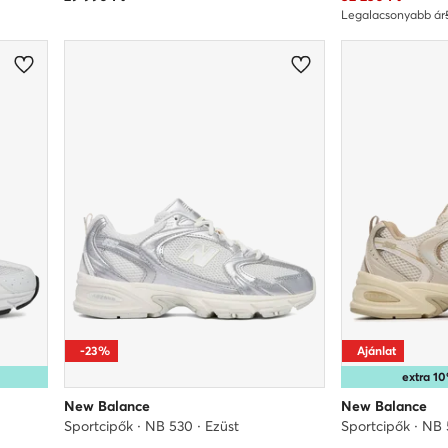
Legalacsonyabb ár
-23%
Ajánlat
extra 
New Balance
New Balance
Sportcipők · NB 530 · Ezüst
Sportcipők · NB 