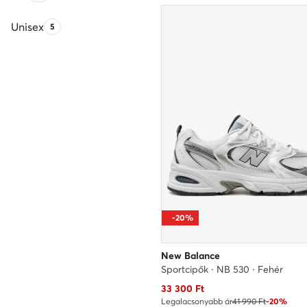
Unisex
Termékek száma:
5
-20%
New Balance
Sportcipők · NB 530 · Fehér
Aktuális ár
33 300
Ft
Legalacsonyabb ár
41 990 Ft
-20%