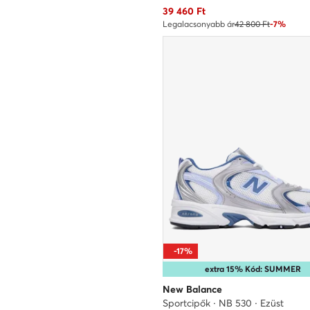
Aktuális ár
39 460
Ft
Legalacsonyabb ár
42 800 Ft
-7%
-17%
extra 15% Kód: SUMMER
New Balance
Sportcipők · NB 530 · Ezüst