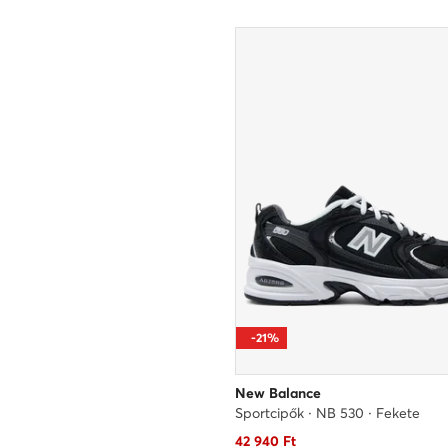
-21%
New Balance
Sportcipők · NB 530 · Fekete
Aktuális ár
42 940
Ft