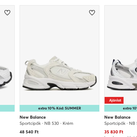
Ajánlat
extra 10% Kód: SUMMER
extra 
New Balance
New Balance
Sportcipők · NB 530 · Krém
Sportcipők · NB 
Aktuális ár
48 540
Ft
35 830
Ft