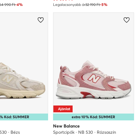
54 990 Ft
-4%
Legalacsonyabb ár
32 190 Ft
-5%
Ajánlat
10% Kód: SUMMER
extra 10% Kód: SUMMER
New Balance
530 · Bézs
Sportcipők · NB 530 · Rózsaszín