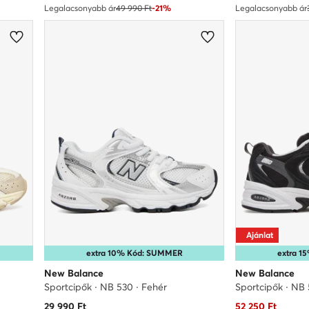
Legalacsonyabb ár
49 990 Ft
-21%
Legalacsonyabb ár
Ajánlat
extra 10% Kód: SUMMER
extra 
New Balance
New Balance
Sportcipők · NB 530 · Fehér
Sportcipők · NB 
Aktuális ár
29 990
Ft
52 250
Ft