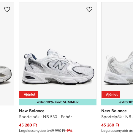
Ajánlat
Ajánlat
extra 10% Kód: SUMMER
extra 
New Balance
New Balance
Sportcipők · NB 530 · Fehér
Sportcipők · NB 
Aktuális ár
Aktuális ár
45 280
Ft
45 280
Ft
Legalacsonyabb ár
49 990 Ft
-9%
Legalacsonyabb ár