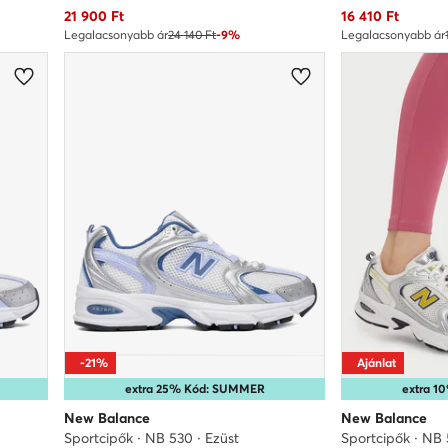
Aktuális ár
Aktuális ár
21 900
Ft
16 410
Ft
Legalacsonyabb ár
24 140 Ft
-9%
Legalacsonyabb ár
-21%
Ajánlat
extra 25% Kód: SUMMER
extra 
New Balance
New Balance
Sportcipők · NB 530 · Ezüst
Sportcipők · NB 