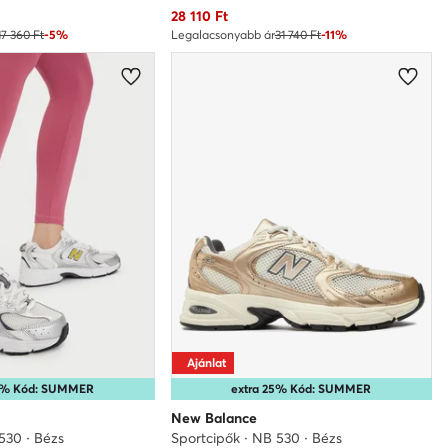
Aktuális ár
28 110
Ft
17 360 Ft
-5%
Legalacsonyabb ár
31 740 Ft
-11%
Ajánlat
10% Kód: SUMMER
extra 25% Kód: SUMMER
New Balance
530 · Bézs
Sportcipők · NB 530 · Bézs