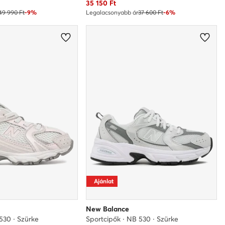
Aktuális ár
35 150
Ft
49 990 Ft
-9%
Legalacsonyabb ár
37 600 Ft
-6%
Ajánlat
New Balance
530 · Szürke
Sportcipők · NB 530 · Szürke