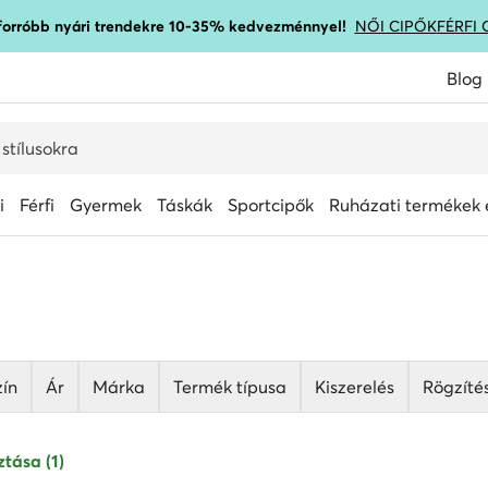
gforróbb nyári trendekre 10-35% kedvezménnyel!
NŐI CIPŐK
FÉRFI 
Blog
i
Férfi
Gyermek
Táskák
Sportcipők
Ruházati termékek é
zín
Ár
Márka
Termék típusa
Kiszerelés
Rögzítés
tása (1)