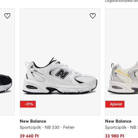
Legalacsonyabb ár
-21%
Ajánlat
New Balance
New Balance
Sportcipők · NB 530 · Fehér
Sportcipők · NB 
Aktuális ár
Aktuális ár
39 440
Ft
33 980
Ft