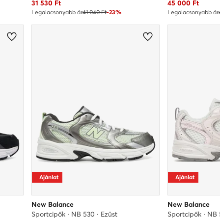
Aktuális ár
Aktuális ár
31 530
Ft
45 000
Ft
Legalacsonyabb ár
41 040 Ft
-23%
Legalacsonyabb ár
Ajánlat
Ajánlat
New Balance
New Balance
Sportcipők · NB 530 · Ezüst
Sportcipők · NB 