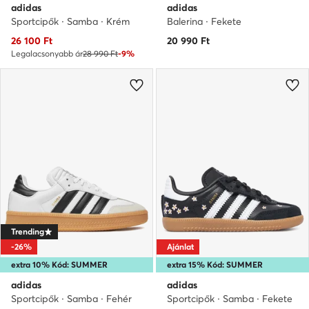
adidas
adidas
Sportcipők · Samba · Krém
Balerina · Fekete
Aktuális ár
26 100
Ft
20 990
Ft
Legalacsonyabb ár
28 990 Ft
-9%
Trending
-26%
Ajánlat
extra 10% Kód: SUMMER
extra 15% Kód: SUMMER
adidas
adidas
Sportcipők · Samba · Fehér
Sportcipők · Samba · Fekete