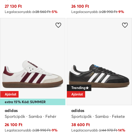
Aktuális ár
Aktuális ár
27 130
Ft
26 100
Ft
Legalacsonyabb ár
28 560 Ft
-5%
Legalacsonyabb ár
28 990 Ft
-9%
Trending
Ajánlat
Ajánlat
extra 15% Kód: SUMMER
adidas
adidas
Sportcipők · Samba · Fehér
Sportcipők · Samba · Fekete
Aktuális ár
Aktuális ár
26 100
Ft
38 600
Ft
Legalacsonyabb ár
28 990 Ft
-9%
Legalacsonyabb ár
44 970 Ft
-14%