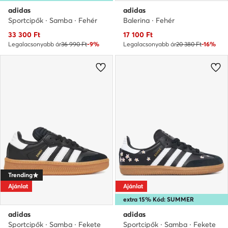
adidas
adidas
Sportcipők · Samba · Fehér
Balerina · Fehér
Aktuális ár
Aktuális ár
33 300
Ft
17 100
Ft
Legalacsonyabb ár
36 990 Ft
-9%
Legalacsonyabb ár
20 380 Ft
-16%
Trending
Ajánlat
Ajánlat
extra 15% Kód: SUMMER
adidas
adidas
Sportcipők · Samba · Fekete
Sportcipők · Samba · Fekete