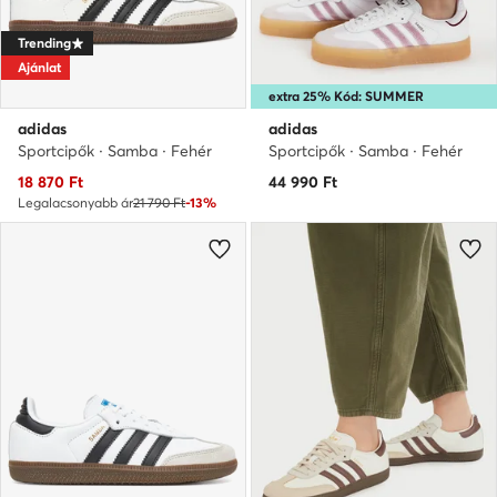
Trending
Ajánlat
extra 25% Kód: SUMMER
adidas
adidas
Sportcipők · Samba · Fehér
Sportcipők · Samba · Fehér
Aktuális ár
18 870
Ft
44 990
Ft
Legalacsonyabb ár
21 790 Ft
-13%