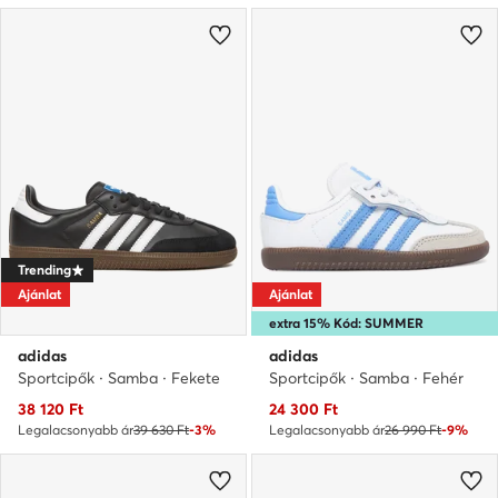
Trending
Ajánlat
Ajánlat
extra 15% Kód: SUMMER
adidas
adidas
Sportcipők · Samba · Fekete
Sportcipők · Samba · Fehér
Aktuális ár
Aktuális ár
38 120
Ft
24 300
Ft
Legalacsonyabb ár
39 630 Ft
-3%
Legalacsonyabb ár
26 990 Ft
-9%