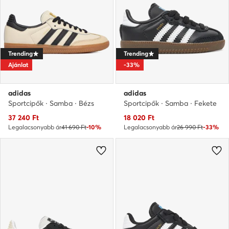
Trending
Trending
Ajánlat
-33%
adidas
adidas
Sportcipők · Samba · Bézs
Sportcipők · Samba · Fekete
Aktuális ár
Aktuális ár
37 240
Ft
18 020
Ft
Legalacsonyabb ár
41 690 Ft
-10%
Legalacsonyabb ár
26 990 Ft
-33%