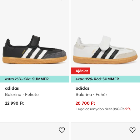
Ajánlat
extra 25% Kód: SUMMER
extra 15% Kód: SUMMER
adidas
adidas
Balerina · Fekete
Balerina · Fehér
Aktuális ár
22 990
Ft
20 700
Ft
Legalacsonyabb ár
22 990 Ft
-9%