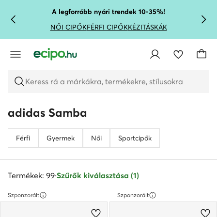
UGRÁS A FŐ TARTALOMRA
UGRÁS A KERESÉSHEZ
A legforróbb nyári trendek 10-35%!
NŐI CIPŐK
FÉRFI CIPŐK
KÉZITÁSKÁK
Keress rá a márkákra, termékekre, stílusokra
adidas Samba
Férfi
Gyermek
Női
Sportcipők
Termékek: 99
·
Szűrők kiválasztása (1)
Szponzorált
Szponzorált