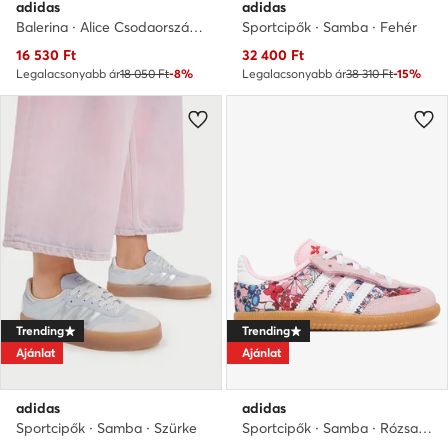
adidas
adidas
Balerina · Alice Csodaországban · Világoskék
Sportcipők · Samba · Fehér
Aktuális ár
Aktuális ár
16 530
Ft
32 400
Ft
Legalacsonyabb ár
18 050 Ft
-8%
Legalacsonyabb ár
38 310 Ft
-15%
Trending
Trending
Ajánlat
Ajánlat
adidas
adidas
Sportcipők · Samba · Szürke
Sportcipők · Samba · Rózsaszín