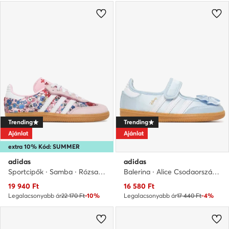
Trending
Trending
Ajánlat
Ajánlat
extra 10% Kód: SUMMER
adidas
adidas
Sportcipők · Samba · Rózsaszín
Balerina · Alice Csodaországban · Világoskék
Aktuális ár
Aktuális ár
19 940
Ft
16 580
Ft
Legalacsonyabb ár
22 170 Ft
-10%
Legalacsonyabb ár
17 440 Ft
-4%