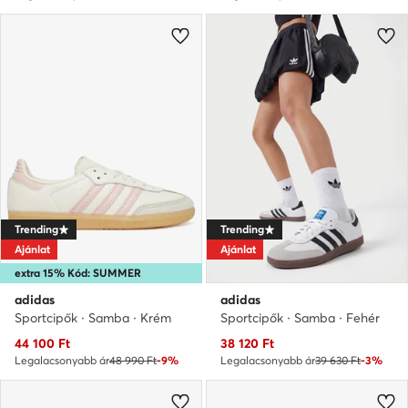
Trending
Trending
Ajánlat
Ajánlat
extra 15% Kód: SUMMER
adidas
adidas
Sportcipők · Samba · Krém
Sportcipők · Samba · Fehér
Aktuális ár
Aktuális ár
44 100
Ft
38 120
Ft
Legalacsonyabb ár
48 990 Ft
-9%
Legalacsonyabb ár
39 630 Ft
-3%