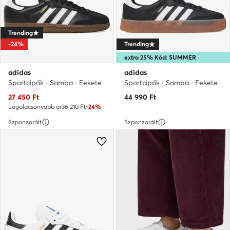
Trending
-24%
Trending
extra 25% Kód: SUMMER
adidas
adidas
Sportcipők · Samba · Fekete
Sportcipők · Samba · Fekete
Aktuális ár
27 450
Ft
44 990
Ft
Legalacsonyabb ár
36 210 Ft
-24%
Szponzorált
Szponzorált