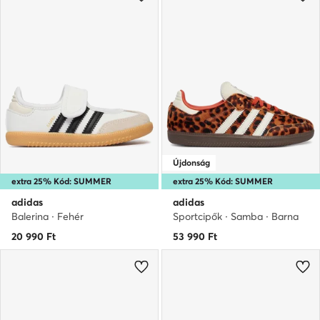
Újdonság
extra 25% Kód: SUMMER
extra 25% Kód: SUMMER
adidas
adidas
Balerina · Fehér
Sportcipők · Samba · Barna
20 990
Ft
53 990
Ft