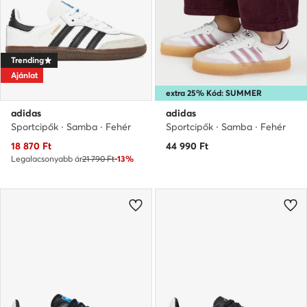
Trending
Ajánlat
extra 25% Kód: SUMMER
adidas
adidas
Sportcipők · Samba · Fehér
Sportcipők · Samba · Fehér
Aktuális ár
18 870
Ft
44 990
Ft
Legalacsonyabb ár
21 790 Ft
-13%