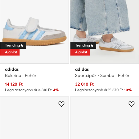
Trending
Trending
Ajánlat
Ajánlat
adidas
adidas
Balerina · Fehér
Sportcipők · Samba · Fehér
Aktuális ár
Aktuális ár
14 120
Ft
32 010
Ft
Legalacsonyabb ár
14 810 Ft
-4%
Legalacsonyabb ár
35 670 Ft
-10%