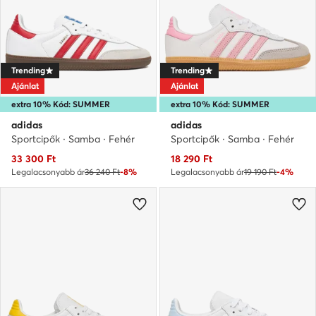
Trending
Trending
Ajánlat
Ajánlat
extra 10% Kód: SUMMER
extra 10% Kód: SUMMER
adidas
adidas
Sportcipők · Samba · Fehér
Sportcipők · Samba · Fehér
Aktuális ár
Aktuális ár
33 300
Ft
18 290
Ft
Legalacsonyabb ár
36 240 Ft
-8%
Legalacsonyabb ár
19 190 Ft
-4%