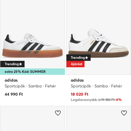
Trending
Trending
Ajánlat
extra 25% Kód: SUMMER
adidas
adidas
Sportcipők · Samba · Fehér
Sportcipők · Samba · Fehér
Aktuális ár
44 990
Ft
18 020
Ft
Legalacsonyabb ár
19 180 Ft
-6%