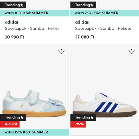
Trending
Trending
extra 10% Kód: SUMMER
extra 25% Kód: SUMMER
adidas
adidas
Sportcipők · Samba · Fehér
Sportcipők · Samba · Fekete
20 990
Ft
37 080
Ft
Trending
Trending
Ajánlat
-15%
extra 15% Kód: SUMMER