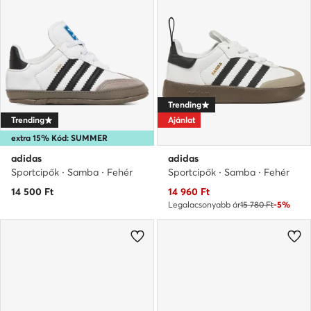
Trending
Trending
Ajánlat
extra 15% Kód: SUMMER
adidas
adidas
Sportcipők · Samba · Fehér
Sportcipők · Samba · Fehér
Aktuális ár
14 500
Ft
14 960
Ft
Legalacsonyabb ár
15 780 Ft
-5%