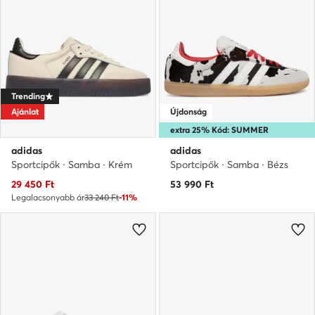
Trending
Ajánlat
Újdonság
extra 25% Kód: SUMMER
adidas
adidas
Sportcipők · Samba · Krém
Sportcipők · Samba · Bézs
Aktuális ár
29 450
Ft
53 990
Ft
Legalacsonyabb ár
33 240 Ft
-11%