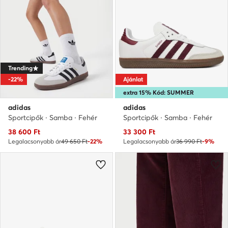
Trending
-22%
Ajánlat
extra 15% Kód: SUMMER
adidas
adidas
Sportcipők · Samba · Fehér
Sportcipők · Samba · Fehér
Aktuális ár
Aktuális ár
38 600
Ft
33 300
Ft
Legalacsonyabb ár
49 650 Ft
-22%
Legalacsonyabb ár
36 990 Ft
-9%