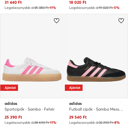
Aktuális ár
Aktuális ár
31 440
Ft
18 020
Ft
Legalacsonyabb ár
35 380 Ft
-11%
Legalacsonyabb ár
19 020 Ft
-5%
Ajánlat
Ajánlat
adidas
adidas
Sportcipők · Samba · Fehér
Futball cipők · Samba Messi Boots JP7845 · Fekete
Aktuális ár
Aktuális ár
25 390
Ft
29 540
Ft
Legalacsonyabb ár
28 690 Ft
-11%
Legalacsonyabb ár
32 290 Ft
-8%