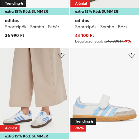
Trending
Ajánlat
extra 15% Kód: SUMMER
extra 15% Kód: SUMMER
adidas
adidas
Sportcipők · Samba · Fehér
Sportcipők · Samba · Bézs
Aktuális ár
36 990
Ft
44 100
Ft
Legalacsonyabb ár
48 990 Ft
-9%
Trending
Ajánlat
-16%
extra 15% Kód: SUMMER