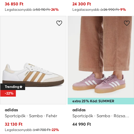
Aktuális ár
Aktuális ár
36 850
Ft
24 300
Ft
Legalacsonyabb ár
50 110 Ft
-26%
Legalacsonyabb ár
26 990 Ft
-9%
Trending
-22%
extra 25% Kód: SUMMER
adidas
adidas
Sportcipők · Samba · Fehér
Sportcipők · Samba · Rózsaszín
Aktuális ár
32 130
Ft
44 990
Ft
Legalacsonyabb ár
41 700 Ft
-22%