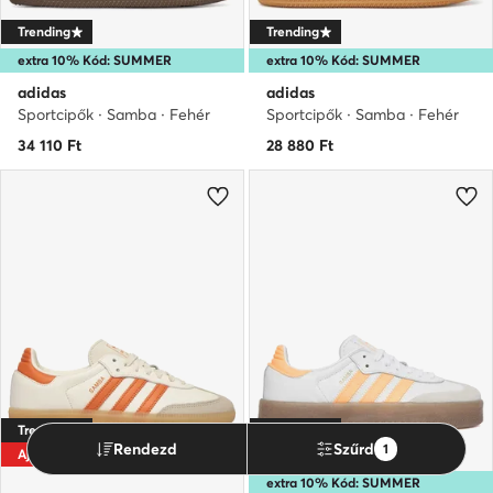
Trending
Trending
extra 10% Kód: SUMMER
extra 10% Kód: SUMMER
adidas
adidas
Sportcipők · Samba · Fehér
Sportcipők · Samba · Fehér
34 110
Ft
28 880
Ft
Trending
Trending
Rendezd
Szűrd
1
Ajánlat
-32%
extra 10% Kód: SUMMER