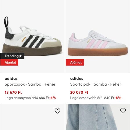
Trending
Ajánlat
Ajánlat
adidas
adidas
Sportcipők · Samba · Fehér
Sportcipők · Samba · Fehér
Aktuális ár
Aktuális ár
13 670
Ft
20 070
Ft
Legalacsonyabb ár
14 680 Ft
-6%
Legalacsonyabb ár
21 840 Ft
-8%