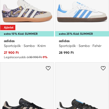
Ajánlat
extra 15% Kód: SUMMER
extra 25% Kód: SUMMER
adidas
adidas
Sportcipők · Samba · Krém
Sportcipők · Samba · Fehér
Aktuális ár
27 900
Ft
28 990
Ft
Legalacsonyabb ár
30 990 Ft
-9%