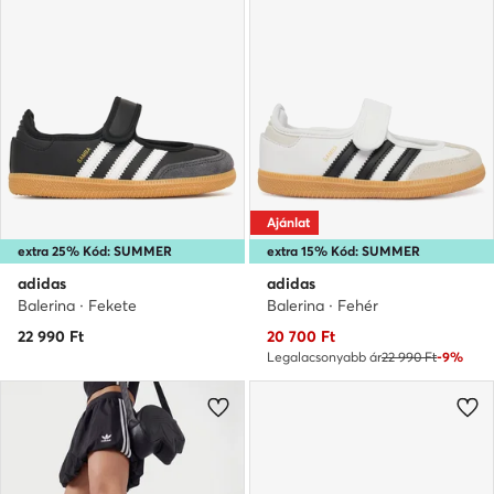
Ajánlat
extra 25% Kód: SUMMER
extra 15% Kód: SUMMER
adidas
adidas
Balerina · Fekete
Balerina · Fehér
Aktuális ár
22 990
Ft
20 700
Ft
Legalacsonyabb ár
22 990 Ft
-9%