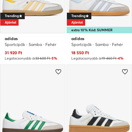
Trending
Trending
Ajánlat
Ajánlat
extra 10% Kód: SUMMER
adidas
adidas
Sportcipők · Samba · Fehér
Sportcipők · Samba · Fehér
Aktuális ár
Aktuális ár
31 920
Ft
18 550
Ft
Legalacsonyabb ár
33 600 Ft
-5%
Legalacsonyabb ár
19 460 Ft
-4%