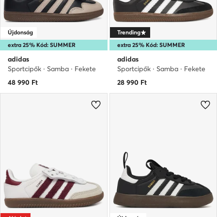
Újdonság
Trending
extra 25% Kód: SUMMER
extra 25% Kód: SUMMER
adidas
adidas
Sportcipők · Samba · Fekete
Sportcipők · Samba · Fekete
48 990
Ft
28 990
Ft