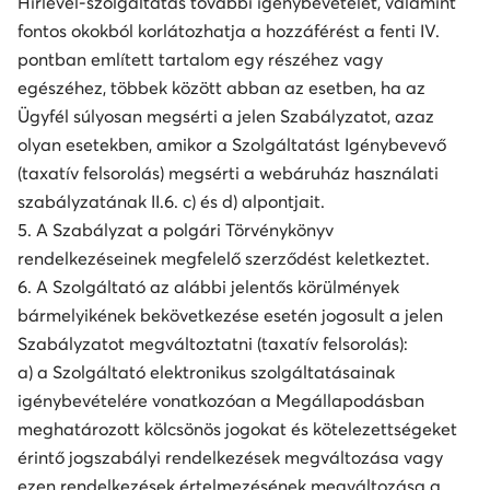
Hírlevél-szolgáltatás további igénybevételét, valamint
fontos okokból korlátozhatja a hozzáférést a fenti IV.
pontban említett tartalom egy részéhez vagy
egészéhez, többek között abban az esetben, ha az
Ügyfél súlyosan megsérti a jelen Szabályzatot, azaz
olyan esetekben, amikor a Szolgáltatást Igénybevevő
(taxatív felsorolás) megsérti a webáruház használati
szabályzatának II.6. c) és d) alpontjait.
5. A Szabályzat a polgári Törvénykönyv
rendelkezéseinek megfelelő szerződést keletkeztet.
6. A Szolgáltató az alábbi jelentős körülmények
bármelyikének bekövetkezése esetén jogosult a jelen
Szabályzatot megváltoztatni (taxatív felsorolás):
a) a Szolgáltató elektronikus szolgáltatásainak
igénybevételére vonatkozóan a Megállapodásban
meghatározott kölcsönös jogokat és kötelezettségeket
érintő jogszabályi rendelkezések megváltozása vagy
ezen rendelkezések értelmezésének megváltozása a