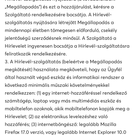
„Megállapodás”) és ezt a hozzájárulást, kérésre a
Szolgáltató rendelkezésére bocsátja. A Hírlevél-
szolgáltatás nyújtására létrejött Megállapodás a
mindennapi életben tömegesen előforduló, csekély
jelentőségű szerződésnek minősül. A Szolgáltató a
Hírlevelet ingyenesen bocsátja a Hírlevél-szolgáltatásra
feliratkozók rendelkezésére.
3. A Hírlevél-szolgáltatás (beleértve a Megállapodás
megkötését) használata megköveteli, hogy az Ügyfél
által használt végső eszköz és informatikai rendszer a
következő minimális műszaki követelményekkel
rendelkezzen: (1) egy internet-hozzáféréssel rendelkező
számítógép, laptop vagy más multimédiás eszköz és
mobiltelefon azoknak, akik mobiltelefonon kapják meg a
Hírlevelet; (2) az elektronikus levelezéshez való
hozzáférés; (3) internetböngésző: legalább Mozilla
Firefox 17.0 verzió, vagy legalább Internet Explorer 10.0