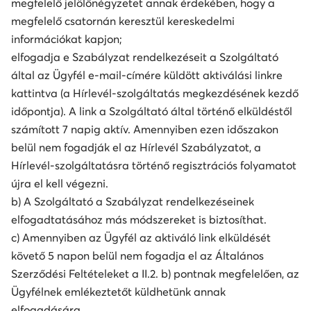
megfelelő jelölőnégyzetet annak érdekében, hogy a
megfelelő csatornán keresztül kereskedelmi
információkat kapjon;
elfogadja e Szabályzat rendelkezéseit a Szolgáltató
által az Ügyfél e-mail-címére küldött aktiválási linkre
kattintva (a Hírlevél-szolgáltatás megkezdésének kezdő
időpontja). A link a Szolgáltató által történő elküldéstől
számított 7 napig aktív. Amennyiben ezen időszakon
belül nem fogadják el az Hírlevél Szabályzatot, a
Hírlevél-szolgáltatásra történő regisztrációs folyamatot
újra el kell végezni.
b) A Szolgáltató a Szabályzat rendelkezéseinek
elfogadtatásához más módszereket is biztosíthat.
c) Amennyiben az Ügyfél az aktiváló link elküldését
követő 5 napon belül nem fogadja el az Általános
Szerződési Feltételeket a II.2. b) pontnak megfelelően, az
Ügyfélnek emlékeztetőt küldhetünk annak
elfogadására.