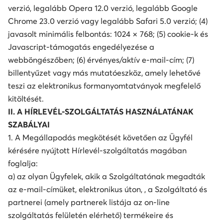
verzió, legalább Opera 12.0 verzió, legalább Google
Chrome 23.0 verzió vagy legalább Safari 5.0 verzió; (4)
javasolt minimális felbontás: 1024 × 768; (5) cookie-k és
Javascript-támogatás engedélyezése a
webböngészőben; (6) érvényes/aktív e-mail-cím; (7)
billentyűzet vagy más mutatóeszköz, amely lehetővé
teszi az elektronikus formanyomtatványok megfelelő
kitöltését.
II. A HÍRLEVÉL-SZOLGÁLTATÁS HASZNÁLATÁNAK
SZABÁLYAI
1. A Megállapodás megkötését követően az Ügyfél
kérésére nyújtott Hírlevél-szolgáltatás magában
foglalja:
a) az olyan Ügyfelek, akik a Szolgáltatónak megadták
az e-mail-címüket, elektronikus úton, , a Szolgáltató és
partnerei (amely partnerek listája az on-line
szolgáltatás felületén elérhető) termékeire és