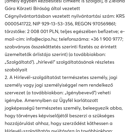
[amely egyben kézbesítési címként is szolgál], a Zielona
Góra Körzeti Bíróság által vezetett
Cégnyilvántartásban vezetett nyilvántartási szám: KRS
0000541722, NIP 929-13-53-356, REGON 970569861;
törzstőke: 2 008 001 PLN, teljes egészében befizetve; e-
mail-cím: info@ecipo.hu; telefonszáma: +36 1 900 9777;
szabványos összeköttetés szerinti fizetés az érintett
üzemeltetők árlistája szerint) (a továbbiakban:
„Szolgáltató”). „hírlevél” szolgáltatásának részletes
szabályait
2. A Hírlevél-szolgáltatást természetes személy, jogi
személy vagy jogi személyiséggel nem rendelkező
szervezet (a továbbiakban: „Igénybevevő”) veheti
igénybe. Amennyiben az Ügyfél korlátozott
jogképességű természetes személy, beleegyezik abba,
hogy törvényes képviselőjétől beszerzi a szükséges
hozzájárulást ahhoz, hogy szerződést köthessen a
Hírlevél-szolgáltatás nyújtására (a továbbiakban: