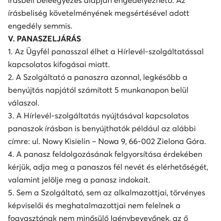
írásbeli beleegyezés alapján engedélyezhető. Az
írásbeliség követelményének megsértésével adott
engedély semmis.
V. PANASZELJÁRÁS
1. Az Ügyfél panasszal élhet a Hírlevél-szolgáltatással
kapcsolatos kifogásai miatt.
2. A Szolgáltató a panaszra azonnal, legkésőbb a
benyújtás napjától számított 5 munkanapon belül
válaszol.
3. A Hírlevél-szolgáltatás nyújtásával kapcsolatos
panaszok írásban is benyújthatók például az alábbi
címre: ul. Nowy Kisielin – Nowa 9, 66-002 Zielona Góra.
4. A panasz feldolgozásának felgyorsítása érdekében
kérjük, adja meg a panaszos fél nevét és elérhetőségét,
valamint jelölje meg a panasz indokait.
5. Sem a Szolgáltató, sem az alkalmazottjai, törvényes
képviselői és meghatalmazottjai nem felelnek a
fogyasztónak nem minősülő Igénybevevőnek, az ő