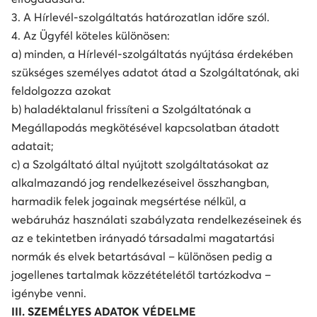
3. A Hírlevél-szolgáltatás határozatlan időre szól.
4. Az Ügyfél köteles különösen:
a) minden, a Hírlevél-szolgáltatás nyújtása érdekében
szükséges személyes adatot átad a Szolgáltatónak, aki
feldolgozza azokat
b) haladéktalanul frissíteni a Szolgáltatónak a
Megállapodás megkötésével kapcsolatban átadott
adatait;
c) a Szolgáltató által nyújtott szolgáltatásokat az
alkalmazandó jog rendelkezéseivel összhangban,
harmadik felek jogainak megsértése nélkül, a
webáruház használati szabályzata rendelkezéseinek és
az e tekintetben irányadó társadalmi magatartási
normák és elvek betartásával – különösen pedig a
jogellenes tartalmak közzétételétől tartózkodva –
igénybe venni.
III. SZEMÉLYES ADATOK VÉDELME