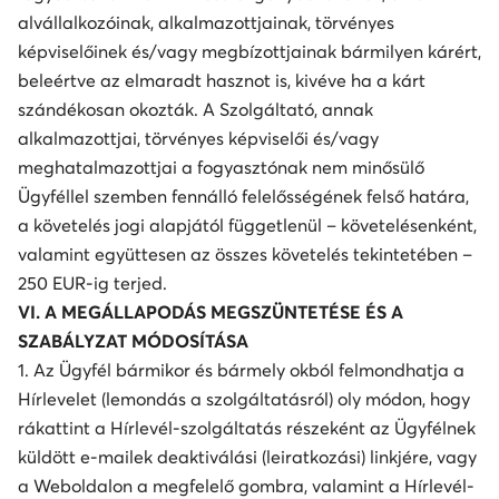
alvállalkozóinak, alkalmazottjainak, törvényes
képviselőinek és/vagy megbízottjainak bármilyen kárért,
beleértve az elmaradt hasznot is, kivéve ha a kárt
szándékosan okozták. A Szolgáltató, annak
alkalmazottjai, törvényes képviselői és/vagy
meghatalmazottjai a fogyasztónak nem minősülő
Ügyféllel szemben fennálló felelősségének felső határa,
a követelés jogi alapjától függetlenül – követelésenként,
valamint együttesen az összes követelés tekintetében –
250 EUR-ig terjed.
VI. A MEGÁLLAPODÁS MEGSZÜNTETÉSE ÉS A
SZABÁLYZAT MÓDOSÍTÁSA
1. Az Ügyfél bármikor és bármely okból felmondhatja a
Hírlevelet (lemondás a szolgáltatásról) oly módon, hogy
rákattint a Hírlevél-szolgáltatás részeként az Ügyfélnek
küldött e-mailek deaktiválási (leiratkozási) linkjére, vagy
a Weboldalon a megfelelő gombra, valamint a Hírlevél-