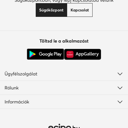
Súgóközpontban, vagy lépj kapcsolatba velünk
Súgóközpont
Kapcsolat
Töltsd le a alkalmazást
Ügyfélszolgálat
Rólunk
Információk