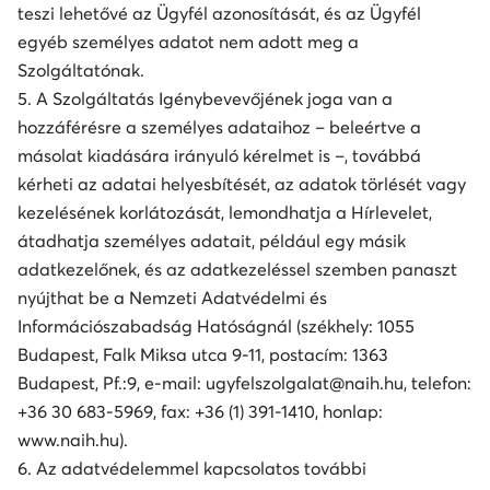
teszi lehetővé az Ügyfél azonosítását, és az Ügyfél
egyéb személyes adatot nem adott meg a
Szolgáltatónak.
5. A Szolgáltatás Igénybevevőjének joga van a
hozzáférésre a személyes adataihoz – beleértve a
másolat kiadására irányuló kérelmet is –, továbbá
kérheti az adatai helyesbítését, az adatok törlését vagy
kezelésének korlátozását, lemondhatja a Hírlevelet,
átadhatja személyes adatait, például egy másik
adatkezelőnek, és az adatkezeléssel szemben panaszt
nyújthat be a Nemzeti Adatvédelmi és
Információszabadság Hatóságnál (székhely: 1055
Budapest, Falk Miksa utca 9-11, postacím: 1363
Budapest, Pf.:9, e-mail: ugyfelszolgalat@naih.hu, telefon:
+36 30 683-5969, fax: +36 (1) 391-1410, honlap:
www.naih.hu).
6. Az adatvédelemmel kapcsolatos további