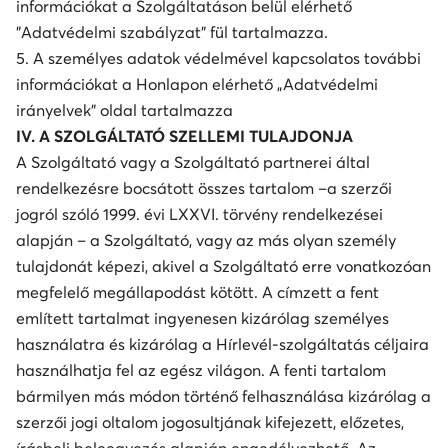
információkat a Szolgáltatáson belül elérhető
"Adatvédelmi szabályzat" fül tartalmazza.
5. A személyes adatok védelmével kapcsolatos további
információkat a Honlapon elérhető „Adatvédelmi
irányelvek” oldal tartalmazza
IV. A SZOLGÁLTATÓ SZELLEMI TULAJDONJA
A Szolgáltató vagy a Szolgáltató partnerei által
rendelkezésre bocsátott összes tartalom –a szerzői
jogról szóló 1999. évi LXXVI. törvény rendelkezései
alapján – a Szolgáltató, vagy az más olyan személy
tulajdonát képezi, akivel a Szolgáltató erre vonatkozóan
megfelelő megállapodást kötött. A címzett a fent
említett tartalmat ingyenesen kizárólag személyes
használatra és kizárólag a Hírlevél-szolgáltatás céljaira
használhatja fel az egész világon. A fenti tartalom
bármilyen más módon történő felhasználása kizárólag a
szerzői jogi oltalom jogosultjának kifejezett, előzetes,