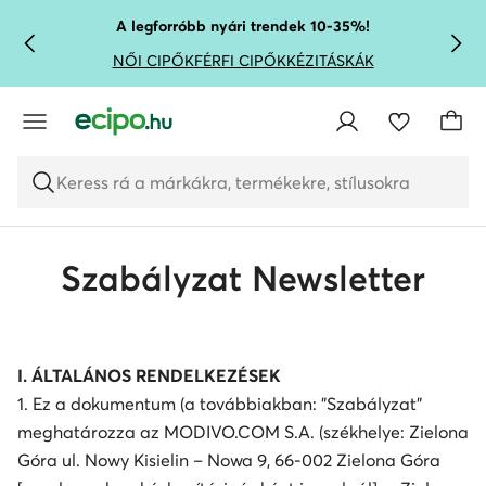
UGRÁS A FŐ TARTALOMRA
UGRÁS A KERESÉSHEZ
A legforróbb nyári trendek 10-35%!
NŐI CIPŐK
FÉRFI CIPŐK
KÉZITÁSKÁK
Keress rá a márkákra, termékekre, stílusokra
Szabályzat Newsletter
I. ÁLTALÁNOS RENDELKEZÉSEK
1. Ez a dokumentum (a továbbiakban: "Szabályzat"
meghatározza az MODIVO.COM S.A. (székhelye: Zielona
Góra ul. Nowy Kisielin – Nowa 9, 66-002 Zielona Góra