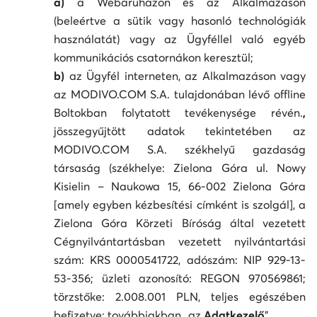
a)
a Webáruházon és az Alkalmazáson
(beleértve a sütik vagy hasonló technológiák
használatát) vagy az Ügyféllel való egyéb
kommunikációs csatornákon keresztül;
b)
az Ügyfél interneten, az Alkalmazáson vagy
az MODIVO.COM S.A. tulajdonában lévő offline
Boltokban folytatott tevékenysége révén.
,
jösszegyűjtött adatok tekintetében az
MODIVO.COM S.A. székhelyű gazdaság
társaság (székhelye: Zielona Góra ul. Nowy
Kisielin – Naukowa 15, 66-002 Zielona Góra
[amely egyben kézbesítési címként is szolgál], a
Zielona Góra Körzeti Bíróság által vezetett
Cégnyilvántartásban vezetett nyilvántartási
szám: KRS 0000541722, adószám: NIP 929-13-
53-356; üzleti azonosító: REGON 970569861;
törzstőke: 2.008.001 PLN, teljes egészében
befizetve; továbbiakban „az
Adatkezelő
”