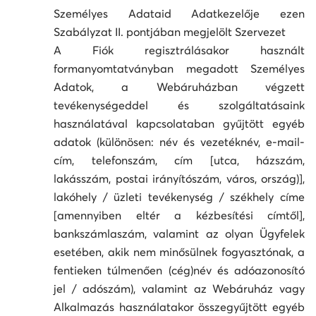
Személyes Adataid Adatkezelője ezen
Szabályzat II. pontjában megjelölt Szervezet
A Fiók regisztrálásakor használt
formanyomtatványban megadott Személyes
Adatok, a Webáruházban végzett
tevékenységeddel és szolgáltatásaink
használatával kapcsolataban gyűjtött egyéb
adatok (különösen: név és vezetéknév, e-mail-
cím, telefonszám, cím [utca, házszám,
lakásszám, postai irányítószám, város, ország)],
lakóhely / üzleti tevékenység / székhely címe
[amennyiben eltér a kézbesítési címtől],
bankszámlaszám, valamint az olyan Ügyfelek
esetében, akik nem minősülnek fogyasztónak, a
fentieken túlmenően (cég)név és adóazonosító
jel / adószám), valamint az Webáruház vagy
Alkalmazás használatakor összegyűjtött egyéb