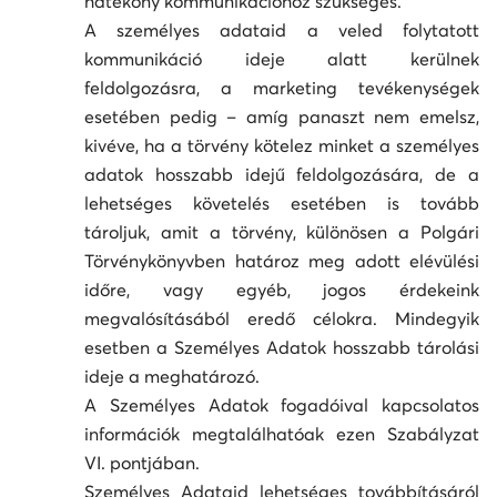
hatékony kommunikációhoz szükséges.
A személyes adataid a veled folytatott
kommunikáció ideje alatt kerülnek
feldolgozásra, a marketing tevékenységek
esetében pedig – amíg panaszt nem emelsz,
kivéve, ha a törvény kötelez minket a személyes
adatok hosszabb idejű feldolgozására, de a
lehetséges követelés esetében is tovább
tároljuk, amit a törvény, különösen a Polgári
Törvénykönyvben határoz meg adott elévülési
időre, vagy egyéb, jogos érdekeink
megvalósításából eredő célokra. Mindegyik
esetben a Személyes Adatok hosszabb tárolási
ideje a meghatározó.
A Személyes Adatok fogadóival kapcsolatos
információk megtalálhatóak ezen Szabályzat
VI. pontjában.
Személyes Adataid lehetséges továbbításáról