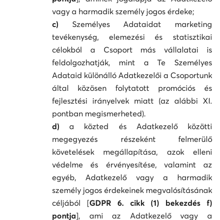
vagy a harmadik személy jogos érdeke;
c)
Személyes Adataidat marketing
tevékenység, elemezési és statisztikai
célokból a Csoport más vállalatai is
feldolgozhatják, mint a Te Személyes
Adataid különálló Adatkezelői a Csoportunk
által közösen folytatott promóciós és
fejlesztési irányelvek miatt (az alábbi XI.
pontban megismerheted).
d)
a közted és Adatkezelő közötti
megegyezés részeként felmerülő
követelések megállapítása, azok elleni
védelme és érvényesítése, valamint az
egyéb, Adatkezelő vagy a harmadik
személy jogos érdekeinek megvalósításának
céljából [
GDPR 6. cikk (1) bekezdés f)
pontja
], ami az Adatkezelő vagy a