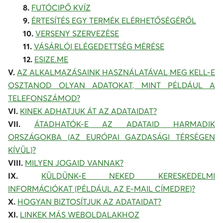
8.
FUTÓCIPŐ KVÍZ
9.
ÉRTESÍTÉS EGY TERMÉK ELÉRHETŐSÉGÉRŐL
10.
VERSENY SZERVEZÉSE
11.
VÁSÁRLÓI ELÉGEDETTSÉG MÉRÉSE
12.
ESIZE.ME
V.
AZ ALKALMAZÁSAINK HASZNÁLATÁVAL MEG KELL-E
OSZTANOD OLYAN ADATOKAT, MINT PÉLDÁUL A
TELEFONSZÁMOD?
VI.
KINEK ADHATJUK ÁT AZ ADATAIDAT?
VII.
ÁTADHATÓK-E AZ ADATAID HARMADIK
ORSZÁGOKBA (AZ EURÓPAI GAZDASÁGI TÉRSÉGEN
KÍVÜL)?
VIII.
MILYEN JOGAID VANNAK?
IX.
KÜLDÜNK-E NEKED KERESKEDELMI
INFORMÁCIÓKAT (PÉLDÁUL AZ E-MAIL CÍMEDRE)?
X.
HOGYAN BIZTOSÍTJUK AZ ADATAIDAT?
XI.
LINKEK MÁS WEBOLDALAKHOZ