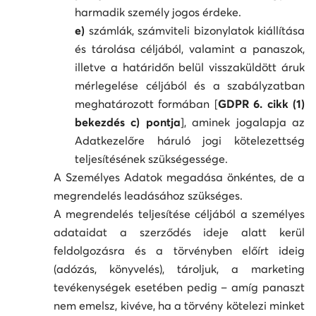
harmadik személy jogos érdeke.
e)
számlák, számviteli bizonylatok kiállítása
és tárolása céljából, valamint a panaszok,
illetve a határidőn belül visszaküldött áruk
mérlegelése céljából és a szabályzatban
meghatározott formában [
GDPR 6. cikk (1)
bekezdés c) pontja
], aminek jogalapja az
Adatkezelőre háruló jogi kötelezettség
teljesítésének szükségessége.
A Személyes Adatok megadása önkéntes, de a
megrendelés leadásához szükséges.
A megrendelés teljesítése céljából a személyes
adataidat a szerződés ideje alatt kerül
feldolgozásra és a törvényben előírt ideig
(adózás, könyvelés), tároljuk, a marketing
tevékenységek esetében pedig – amíg panaszt
nem emelsz, kivéve, ha a törvény kötelezi minket