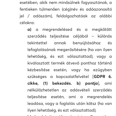
esetében, akik nem minősülnek fogyasztónak, a
fentieken túlmenően (cég)név és adóazonosító
jel / adószám), feldolgozhatóak az alábbi
célokra:
a)
a megrendelésed és a megkötött
szerződés teljesítése céljából – különös
tekintettel annak benyújtásához és
lefoglalásának megerősítésére (ha van ilyen
lehetőség, és ezt választottad), vagy a
kiválasztott termék átvevő ponthoz történő
kézbesítése esetén, vagy ha ezügyben
szükséges a kapcsolatfelvétel [
GDPR 6.
cikke, (1) bekezdés. b) pontja
], ami
nélkülözhetetlen az adásvételi szerződés
teljesítése esetén, ami a megrendelés
leadása, vagy a foglalás után kötsz (ha van
ilyen lehetőség, és ezt választottad);