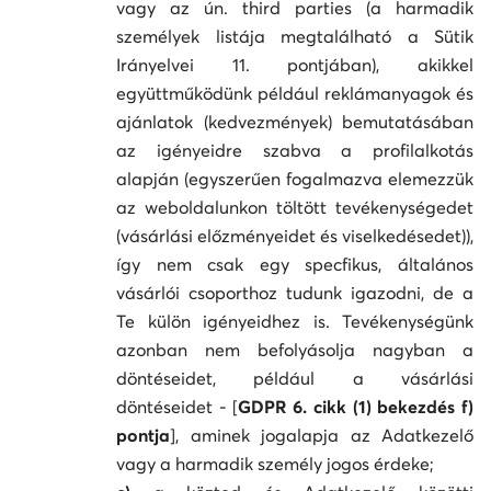
vagy az ún. third parties (a harmadik
személyek listája megtalálható a Sütik
Irányelvei 11. pontjában), akikkel
együttműködünk például reklámanyagok és
ajánlatok (kedvezmények) bemutatásában
az igényeidre szabva a profilalkotás
alapján (egyszerűen fogalmazva elemezzük
az weboldalunkon töltött tevékenységedet
(vásárlási előzményeidet és viselkedésedet)),
így nem csak egy specfikus, általános
vásárlói csoporthoz tudunk igazodni, de a
Te külön igényeidhez is. Tevékenységünk
azonban nem befolyásolja nagyban a
döntéseidet, például a vásárlási
döntéseidet - [
GDPR 6. cikk (1) bekezdés f)
pontja
], aminek jogalapja az Adatkezelő
vagy a harmadik személy jogos érdeke;