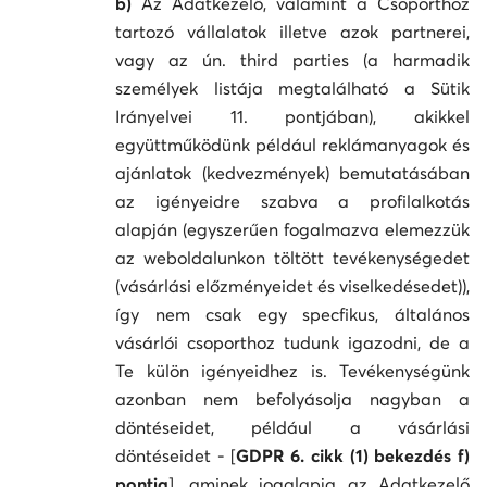
b)
Az Adatkezelő, valamint a Csoporthoz
tartozó vállalatok illetve azok partnerei,
vagy az ún. third parties (a harmadik
személyek listája megtalálható a Sütik
Irányelvei 11. pontjában), akikkel
együttműködünk például reklámanyagok és
ajánlatok (kedvezmények) bemutatásában
az igényeidre szabva a profilalkotás
alapján (egyszerűen fogalmazva elemezzük
az weboldalunkon töltött tevékenységedet
(vásárlási előzményeidet és viselkedésedet)),
így nem csak egy specfikus, általános
vásárlói csoporthoz tudunk igazodni, de a
Te külön igényeidhez is. Tevékenységünk
azonban nem befolyásolja nagyban a
döntéseidet, például a vásárlási
döntéseidet - [
GDPR 6. cikk (1) bekezdés f)
pontja
], aminek jogalapja az Adatkezelő