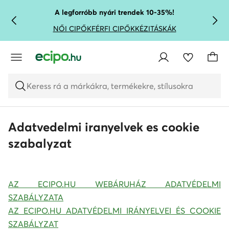
UGRÁS A FŐ TARTALOMRA
UGRÁS A KERESÉSHEZ
A legforróbb nyári trendek 10-35%!
NŐI CIPŐK
FÉRFI CIPŐK
KÉZITÁSKÁK
Keress rá a márkákra, termékekre, stílusokra
Adatvedelmi iranyelvek es cookie
szabalyzat
AZ ECIPO.HU WEBÁRUHÁZ ADATVÉDELMI
SZABÁLYZATA
AZ ECIPO.HU ADATVÉDELMI IRÁNYELVEI ÉS COOKIE
SZABÁLYZAT