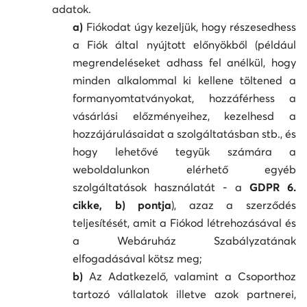
adatok.
a)
Fiókodat úgy kezeljük, hogy részesedhess
a Fiók által nyújtott előnyökből (például
megrendeléseket adhass fel anélkül, hogy
minden alkalommal ki kellene töltened a
formanyomtatványokat, hozzáférhess a
vásárlási előzményeihez, kezelhesd a
hozzájárulásaidat a szolgáltatásban stb., és
hogy lehetővé tegyük számára a
weboldalunkon elérhető egyéb
szolgáltatások használatát - a
GDPR 6.
cikke, b) pontja
), azaz a szerződés
teljesítését, amit a Fiókod létrehozásával és
a Webáruház Szabályzatának
elfogadásával kötsz meg;
b)
Az Adatkezelő, valamint a Csoporthoz
tartozó vállalatok illetve azok partnerei,