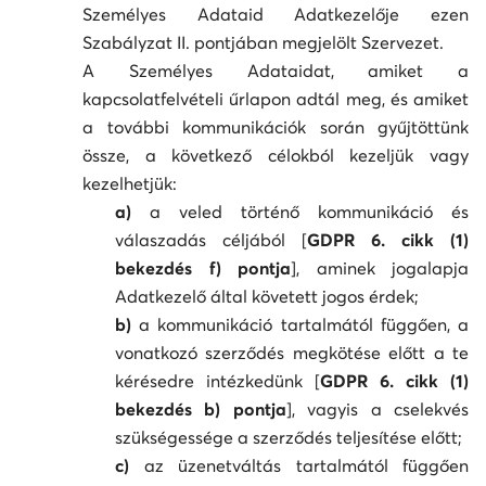
Személyes Adataid Adatkezelője ezen
Szabályzat II. pontjában megjelölt Szervezet.
A Személyes Adataidat, amiket a
kapcsolatfelvételi űrlapon adtál meg, és amiket
a további kommunikációk során gyűjtöttünk
össze, a következő célokból kezeljük vagy
kezelhetjük:
a)
a veled történő kommunikáció és
válaszadás céljából [
GDPR 6. cikk (1)
bekezdés f) pontja
], aminek jogalapja
Adatkezelő által követett jogos érdek;
b)
a kommunikáció tartalmától függően, a
vonatkozó szerződés megkötése előtt a te
kérésedre intézkedünk [
GDPR 6. cikk (1)
bekezdés b) pontja
], vagyis a cselekvés
szükségessége a szerződés teljesítése előtt;
c)
az üzenetváltás tartalmától függően