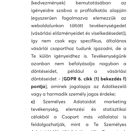
(kedvezmények) bemutatásában az
igényeidre szabva a profilalkotás alapján
(egyszerűen fogalmazva elemezzük az
weboldalunkon töltött tevékenységedet
(vásárlási előzményeidet és viselkedésedet)),
így nem csak egy specifikus, általános
vásárlói csoporthoz tudunk igazodni, de a
Te külön igényeidhez is. Tevékenységünk
azonban nem befolyásolja nagyban a
döntéseidet, például a vásárlási
döntéseidet - [
GDPR 6. cikk (1) bekezdés f)
pontja
], aminek jogalapja az Adatkezelő
vagy a harmadik személy jogos érdeke;
c)
Személyes Adataidat marketing
tevékenység, elemzési és statisztikai
célokból a Csoport más vállalatai is
feldolgozhatják, mint a Te Személyes