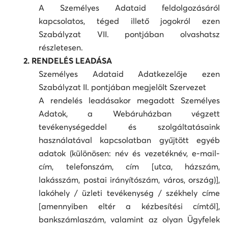
A Személyes Adataid feldolgozásáról
kapcsolatos, téged illető jogokról ezen
Szabályzat VII. pontjában olvashatsz
részletesen.
2. RENDELÉS LEADÁSA
Személyes Adataid Adatkezelője ezen
Szabályzat II. pontjában megjelölt Szervezet
A rendelés leadásakor megadott Személyes
Adatok, a Webáruházban végzett
tevékenységeddel és szolgáltatásaink
használatával kapcsolatban gyűjtött egyéb
adatok (különösen: név és vezetéknév, e-mail-
cím, telefonszám, cím [utca, házszám,
lakásszám, postai irányítószám, város, ország)],
lakóhely / üzleti tevékenység / székhely címe
[amennyiben eltér a kézbesítési címtől],
bankszámlaszám, valamint az olyan Ügyfelek