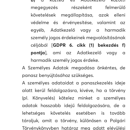
megegyezés részeként felmerülő
követelések megállapítása, azok elleni
védelme és érvényesítése, valamint az
egyéb, Adatkezelő vagy a harmadik
személy jogos érdekeinek megvalósításának
céljából [
GDPR 6. cikk (1) bekezdés f)
pontja
], ami az Adatkezelő vagy a
harmadik személy jogos érdeke.
A Személyes Adatok megadása önkéntes, de
panasz benyújtásához szükséges.
A személyes adataidat a panaszkezelés ideje
alatt kerül feldolgozásra, kivéve, ha a törvény
(pl. Könyvelés) kötelez minket a személyes
adatok hosszabb idejű feldolgozására, de a
lehetséges követelés esetében is tovább
tároljuk, amit a törvény, különösen a Polgári
Törvénykönyvben határoz meg adott elévülési