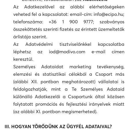
Az Adatkezelővel az alábbi elérhetőségeken
veheted fel a kapcsolatot: email-cím: info@ecipo.hu;
telefonszáma: +36 1 900 9777; szabványos
összeköttetés szerinti fizetés az érintett üzemeltetők
árlistája szerint.
Az Adatvédelmi tisztviselőnkkel kapcsolatba
léphetsz az iod@modivo.com e-mail címen
keresztül.
Személyes Adataidat marketing tevékenység,
elemzési és statisztikai célokból a Csoport más
(alábbi XII. pontban meghatározott) vállalatai is
feldolgozhatják, mint a Te Személyes Adataid
különálló Adatkezelői a Csoportunk által közösen
folytatott promóciós és fejlesztési irányelvek miatt
(az alábbi XI. pontban megismerheted).
III. HOGYAN TÖRŐDÜNK AZ ÜGYFÉL ADATAIVAL?