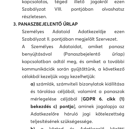
kapcsolatos, téged illető jogokról ezen
Szabályzat VIII. pontjában olvashatsz
részletesen.
3. PANASZBEJELENTŐ ŰRLAP
Személyes Adataid Adatkezelője ezen
Szabályzat II. pontjában megjelölt Szervezet.
A Személyes Adataidat, amiket panasz
benyújtásával (Panaszbejelentő űrlap)
kapcsolatban adtál meg, és amiket a további
kommunikációk során gyűjtöttünk, a következő
célokból kezeljük vagy kezelhetjük:
a)
számlák, számviteli bizonylatok kiállítása
és tárolása céljából, valamint a panaszok
mérlegelése céljából [
GDPR 6. cikk (1)
bekezdés c) pontja
], aminek jogalapja az
Adatkezelőre háruló jogi kötelezettség
teljesítésének szükségessége.
b)
a közted és Adatkezelő közötti