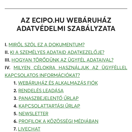
AZ ECIPO.HU WEBÁRUHÁZ
ADATVÉDELMI SZABÁLYZATA
I.
MIRŐL SZÓL EZ A DOKUMENTUM?
II.
KI A SZEMÉLYES ADATAID ADATKEZELŐJE?
III.
HOGYAN TÖRŐDÜNK AZ ÜGYFÉL ADATAIVAL?
IV.
MILYEN CÉLOKRA HASZNÁLJUK AZ ÜGYFÉLLEL
KAPCSOLATOS INFORMÁCIÓKAT?
1.
WEBÁRUHÁZ ÉS ALKALMAZÁS FIÓK
2.
RENDELÉS LEADÁSA
3.
PANASZBEJELENTŐ ŰRLAP
4.
KAPCSOLATTARTÁSI ŰRLAP
5.
NEWSLETTER
6.
PROFILOK A KÖZÖSSÉGI MÉDIÁBAN
7.
LIVECHAT