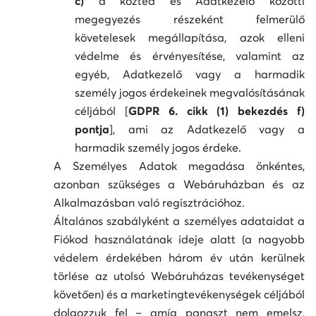
c)
a közted és Adatkezelő közötti
megegyezés részeként felmerülő
követelesek megállapítása, azok elleni
védelme és érvényesítése, valamint az
egyéb, Adatkezelő vagy a harmadik
személy jogos érdekeinek megvalósításának
céljából [
GDPR 6. cikk (1) bekezdés f)
pontja
], ami az Adatkezelő vagy a
harmadik személy jogos érdeke.
A Személyes Adatok megadása önkéntes,
azonban szükséges a Webáruházban és az
Alkalmazásban való regisztrációhoz.
Általános szabályként a személyes adataidat a
Fiókod használatának ideje alatt (a nagyobb
védelem érdekében három év után kerülnek
törlése az utolsó Webáruházas tevékenységet
követően) és a marketingtevékenységek céljából
dolgozzuk fel – amíg panaszt nem emelsz,