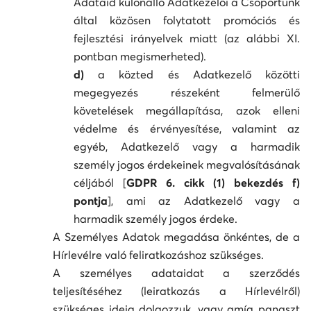
Adataid különálló Adatkezelői a Csoportunk
által közösen folytatott promóciós és
fejlesztési irányelvek miatt (az alábbi XI.
pontban megismerheted).
d)
a közted és Adatkezelő közötti
megegyezés részeként felmerülő
követelések megállapítása, azok elleni
védelme és érvényesítése, valamint az
egyéb, Adatkezelő vagy a harmadik
személy jogos érdekeinek megvalósításának
céljából [
GDPR 6. cikk (1) bekezdés f)
pontja
], ami az Adatkezelő vagy a
harmadik személy jogos érdeke.
A Személyes Adatok megadása önkéntes, de a
Hírlevélre való feliratkozáshoz szükséges.
A személyes adataidat a szerződés
teljesítéséhez (leiratkozás a Hírlevélről)
szükséges ideig dolgozzuk, vagy amíg panaszt