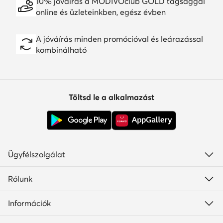
10% jóváírás a MODIVOclub GOLD tagsággal
online és üzleteinkben, egész évben
A jóváírás minden promócióval és leárazással
kombinálható
Töltsd le a alkalmazást
Ügyfélszolgálat
Rólunk
Információk