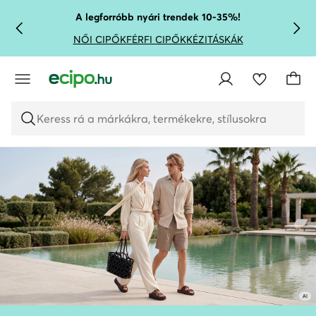
UGRÁS A FŐ TARTALOMRA
UGRÁS A KERESÉSHEZ
A legforróbb nyári trendek 10-35%!
NŐI CIPŐK
FÉRFI CIPŐK
KÉZITÁSKÁK
Keress rá a márkákra, termékekre, stílusokra