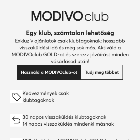
Egy klub, számtalan lehetőség
Exkluzív ajánlatok csak klubtagoknak: hosszabb
visszaküldési idő és még sok más. Aktiváld a
MODIVOclub GOLD-ot és szerezz jóváírást minden
vásárlásod után!
Használd a MODIVOclub-ot
Tudj meg többet
Kedvezmények csak
klubtagoknak
30 napos visszaküldés klubtagoknak
14 napos visszaküldés mindenki másnak