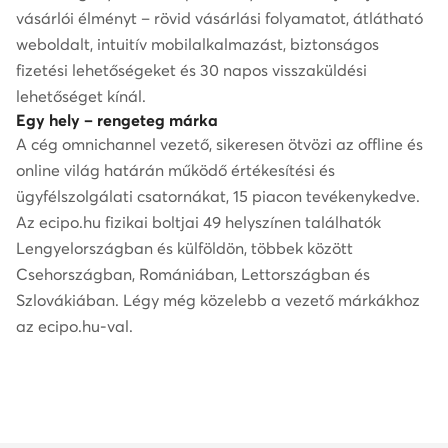
vásárlói élményt – rövid vásárlási folyamatot, átlátható
weboldalt, intuitív mobilalkalmazást, biztonságos
fizetési lehetőségeket és 30 napos visszaküldési
lehetőséget kínál.
Egy hely – rengeteg márka
A cég omnichannel vezető, sikeresen ötvözi az offline és
online világ határán működő értékesítési és
ügyfélszolgálati csatornákat, 15 piacon tevékenykedve.
Az ecipo.hu fizikai boltjai 49 helyszínen találhatók
Lengyelországban és külföldön, többek között
Csehországban, Romániában, Lettországban és
Szlovákiában. Légy még közelebb a vezető márkákhoz
az ecipo.hu-val.