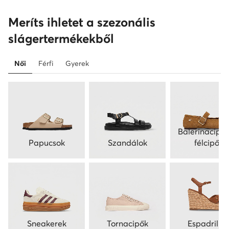
Meríts ihletet a szezonális
slágertermékekből
Női
Férfi
Gyerek
Balerinacipők
Papucsok
Szandálok
félcipők
Sneakerek
Tornacipők
Espadrilles