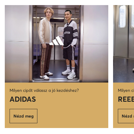
Milyen cipőt válassz a jó kezdéshez?
Milyen c
ADIDAS
REE
Nézd meg
Nézd